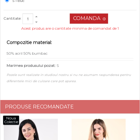
S 1 buc
Cantitate:
Acest produs are o cantitate minima de comandat de 1
Compozitie material:
50% acril 50% bumbac
Marimea produsului pozat:
S
Pozele sunt realizate in studioul nostru si nu ne asumam raspunderea pentru
diferentele mici de culoare care pot aparea.
PRODUSE RECOMANDATE
Noua
Colectie