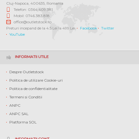
Cluj-Napoca
,
400635
,
Romania
Telefon: 0364 409.381
Mobil: 0746.383.818
office@outletstock.ro
Preturi incepand de la 4.5 Lei la 499 Lei.
Facebook
Twitter
YouTube
INFORMATII UTILE
Despre Outletstock
Politica de utilizare Cookie-uri
Politica de confidentialitate
Termeni si Conditii
ANPC
ANPC SAL
Platforma SOL
INFORMATII CONT