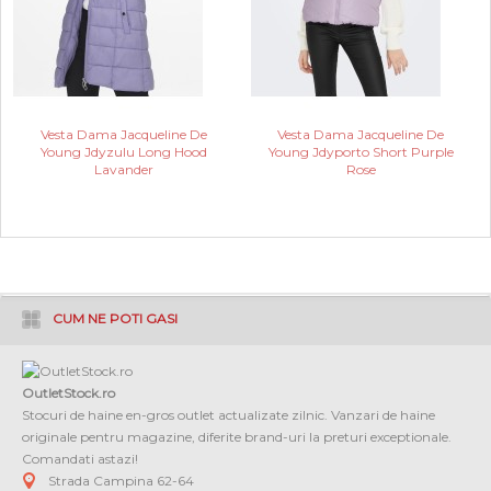
Vesta Dama Jacqueline De
Vesta Dama Jacqueline De
Young Jdyzulu Long Hood
Young Jdyporto Short Purple
Lavander
Rose
CUM NE POTI GASI
OutletStock.ro
Stocuri de haine en-gros outlet actualizate zilnic. Vanzari de haine
originale pentru magazine, diferite brand-uri la preturi exceptionale.
Comandati astazi!
Strada Campina 62-64