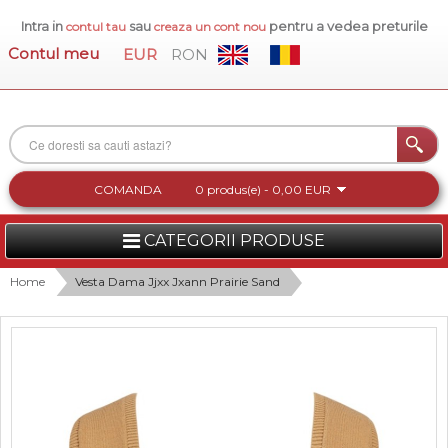
Intra in
sau
pentru a vedea preturile
contul tau
creaza un cont nou
Contul meu
EUR
RON
COMANDA
0 produs(e) - 0,00 EUR
CATEGORII PRODUSE
FEMEI
Home
Vesta Dama Jjxx Jxann Prairie Sand
BARBATI
INCALTAMINTE DAMA
ACCESORII DAMA
COLECTIA NOUA