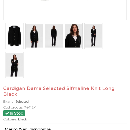
Cardigan Dama Selected Slfmaline Knit Long
Black
Brand:
Selected
Cod produs:
74412-1
In Stoc
Culoare:
black
Marimi/Serii disponibile