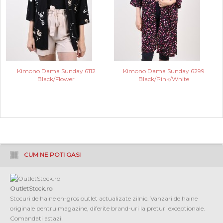
Kimono Dama Sunday 6112
Kimono Dama Sunday 6299
Black/Flower
Black/Pink/White
CUM NE POTI GASI
OutletStock.ro
Stocuri de haine en-gros outlet actualizate zilnic. Vanzari de haine
originale pentru magazine, diferite brand-uri la preturi exceptionale.
Comandati astazi!