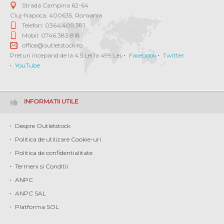
Strada Campina 62-64
Cluj-Napoca
,
400635
,
Romania
Telefon: 0364 409.381
Mobil: 0746.383.818
office@outletstock.ro
Preturi incepand de la 4.5 Lei la 499 Lei.
Facebook
Twitter
YouTube
INFORMATII UTILE
Despre Outletstock
Politica de utilizare Cookie-uri
Politica de confidentialitate
Termeni si Conditii
ANPC
ANPC SAL
Platforma SOL