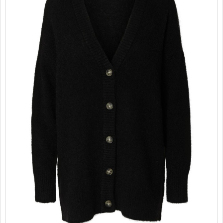
PROMOTII
COPII
INFORMATII
CONTACT