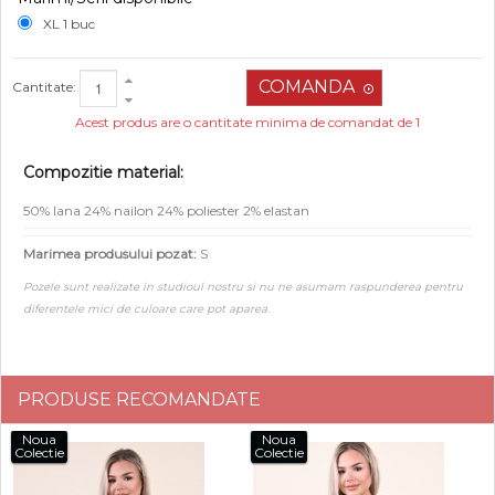
XL 1 buc
Cantitate:
Acest produs are o cantitate minima de comandat de 1
Compozitie material:
50% lana 24% nailon 24% poliester 2% elastan
Marimea produsului pozat:
S
Pozele sunt realizate in studioul nostru si nu ne asumam raspunderea pentru
diferentele mici de culoare care pot aparea.
PRODUSE RECOMANDATE
Noua
Noua
Colectie
Colectie