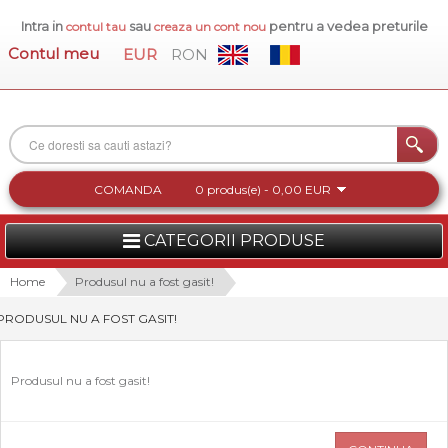
Intra in
sau
pentru a vedea preturile
contul tau
creaza un cont nou
Contul meu
EUR
RON
COMANDA
0 produs(e) - 0,00 EUR
CATEGORII PRODUSE
FEMEI
Home
Produsul nu a fost gasit!
PRODUSUL NU A FOST GASIT!
BARBATI
INCALTAMINTE DAMA
Produsul nu a fost gasit!
ACCESORII DAMA
COLECTIA NOUA