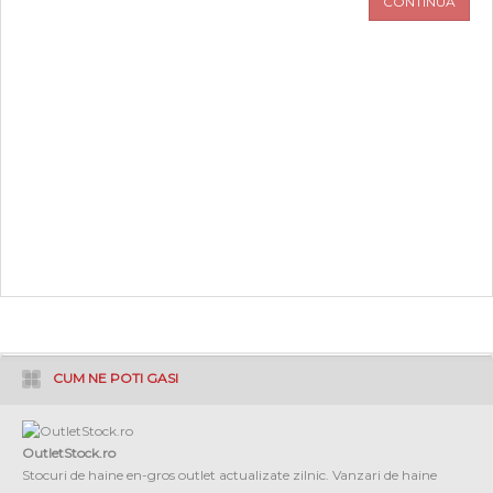
CONTINUA
PROMOTII
COPII
INFORMATII
CONTACT
CUM NE POTI GASI
OutletStock.ro
Stocuri de haine en-gros outlet actualizate zilnic. Vanzari de haine