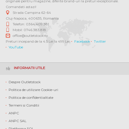
originale pentru magazine, diferite brand-uri la preturi exceptionale.
Comandati astazi!
Strada Campina 62-64
Cluj-Napoca
,
400635
,
Romania
Telefon: 0364 409.381
Mobil: 0746.383.818
office@outletstock.ro
Preturi incepand de la 4.5 Lei la 499 Lei.
Facebook
Twitter
YouTube
INFORMATII UTILE
Despre Outletstock
Politica de utilizare Cookie-uri
Politica de confidentialitate
Termeni si Conditii
ANPC
ANPC SAL
Platforma SOL