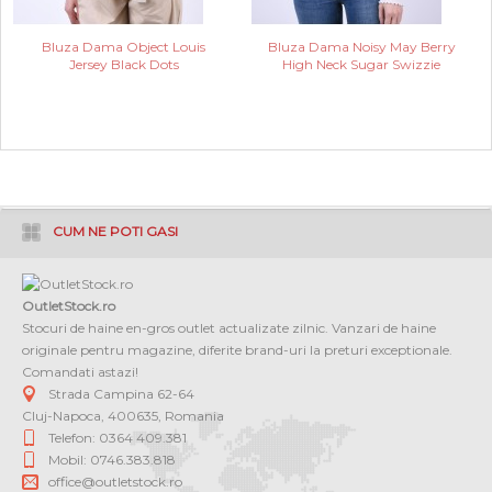
Bluza Dama Object Louis
Bluza Dama Noisy May Berry
Jersey Black Dots
High Neck Sugar Swizzie
CUM NE POTI GASI
OutletStock.ro
Stocuri de haine en-gros outlet actualizate zilnic. Vanzari de haine
originale pentru magazine, diferite brand-uri la preturi exceptionale.
Comandati astazi!
Strada Campina 62-64
Cluj-Napoca
,
400635
,
Romania
Telefon: 0364 409.381
Mobil: 0746.383.818
office@outletstock.ro