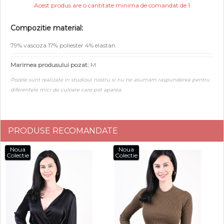
Acest produs are o cantitate minima de comandat de 1
Compozitie material:
79% vascoza 17% poliester 4% elastan
Marimea produsului pozat:
M
Pozele sunt realizate in studioul nostru si nu ne asumam raspunderea pentru
diferentele mici de culoare care pot aparea.
PRODUSE RECOMANDATE
Noua
Noua
Colectie
Colectie