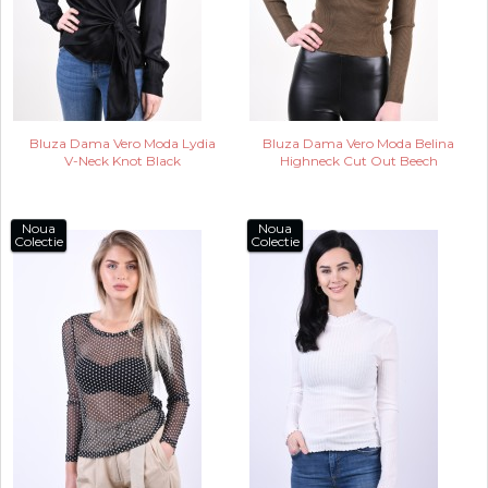
Bluza Dama Vero Moda Lydia
Bluza Dama Vero Moda Belina
V-Neck Knot Black
Highneck Cut Out Beech
Noua
Noua
Colectie
Colectie