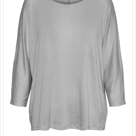
PROMOTII
COPII
INFORMATII
CONTACT