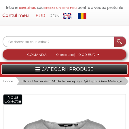
Intra in
sau
pentru a vedea preturile
contul tau
creaza un cont nou
Contul meu
EUR
RON
COMANDA
0 produs(e) - 0,00 EUR
CATEGORII PRODUSE
FEMEI
Home
Bluza Dama Vero Moda Vmanepaya 3/4 Light Grey Melange
BARBATI
Noua
Colectie
INCALTAMINTE DAMA
ACCESORII DAMA
COLECTIA NOUA