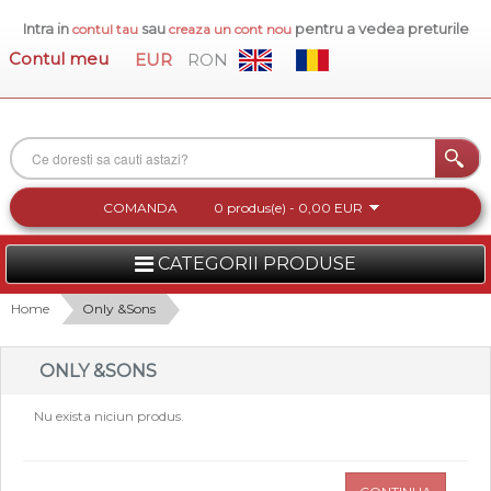
Intra in
sau
pentru a vedea preturile
contul tau
creaza un cont nou
Contul meu
EUR
RON
COMANDA
0 produs(e) - 0,00 EUR
CATEGORII PRODUSE
FEMEI
Home
Only &Sons
BARBATI
ONLY &SONS
INCALTAMINTE DAMA
Nu exista niciun produs.
ACCESORII DAMA
COLECTIA NOUA