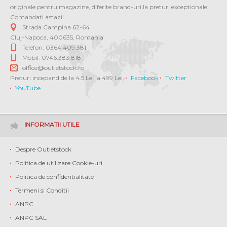
originale pentru magazine, diferite brand-uri la preturi exceptionale.
Comandati astazi!
Strada Campina 62-64
Cluj-Napoca
,
400635
,
Romania
Telefon: 0364 409.381
Mobil: 0746.383.818
office@outletstock.ro
Preturi incepand de la 4.5 Lei la 499 Lei.
Facebook
Twitter
YouTube
INFORMATII UTILE
Despre Outletstock
Politica de utilizare Cookie-uri
Politica de confidentialitate
Termeni si Conditii
ANPC
ANPC SAL